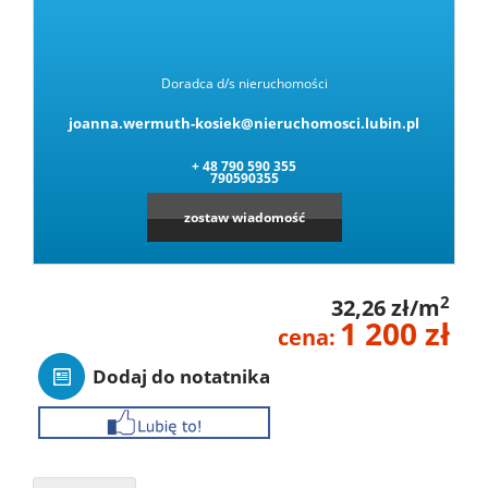
Doradca d/s nieruchomości
joanna.wermuth-kosiek@nieruchomosci.lubin.pl
+ 48 790 590 355
790590355
zostaw wiadomość
2
32,26 zł/m
1 200 zł
cena:
Dodaj do notatnika