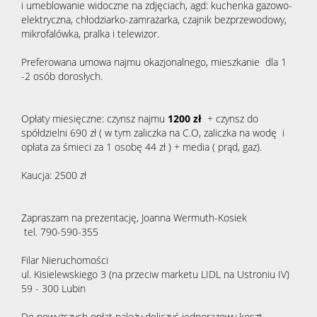
i umeblowanie widoczne na zdjęciach, agd: kuchenka gazowo-
elektryczna, chłodziarko-zamrażarka, czajnik bezprzewodowy,
mikrofalówka, pralka i telewizor.
Preferowana umowa najmu okazjonalnego, mieszkanie dla 1
-2 osób dorosłych.
Opłaty miesięczne: czynsz najmu
12
00
zł
+ czynsz do
spółdzielni 690 zł ( w tym zaliczka na C.O, zaliczka na wodę i
opłata za śmieci za 1 osobę 44 zł ) + media ( prąd, gaz).
Kaucja: 2500 zł
Zapraszam na prezentację, Joanna Wermuth-Kosiek
tel. 790-590-355
Filar Nieruchomości
ul. Kisielewskiego 3 (na przeciw marketu LIDL na Ustroniu IV)
59 - 300 Lubin
Do powyższych opłat należy doliczyć jednorazowy koszt