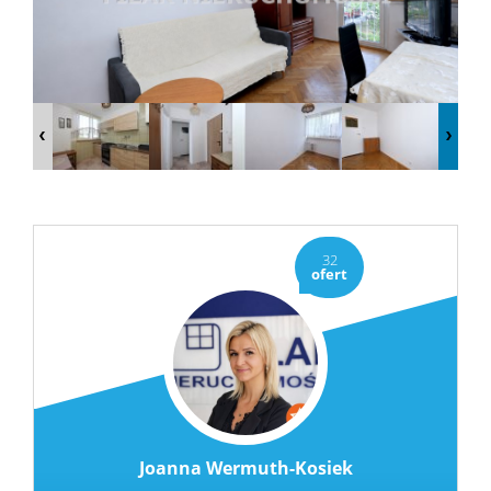
Kredyty
Usługi
Oferty
Kontak
32
ofert
Notatni
RODO
Joanna Wermuth-Kosiek