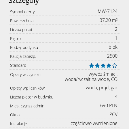
Szczegóły
MW-7124
Symbol oferty
37,20 m²
Powierzchnia
2
Liczba pokoi
1
Piętro
blok
Rodzaj budynku
2500
Kaucja zabezp.
Standard
wywóz śmieci,
Opłaty w czynszu
woda/ryczałt na wodę, CO
woda, prąd, gaz
Opłaty wg liczników
4
Liczba pięter w budynku
690 PLN
Mies. czynsz admin.
PCV
Okna
częściowo wymienione
Instalacje