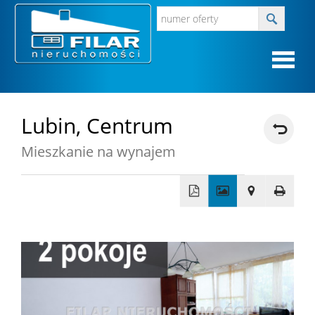
Strona
Lubin,
Centrum
Mieszkanie na wynajem
główna
O
firmie