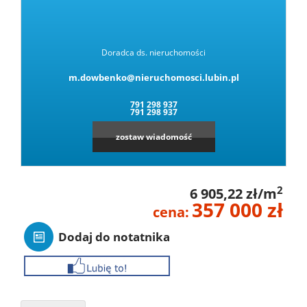
Doradca ds. nieruchomości
m.dowbenko@nieruchomosci.lubin.pl
791 298 937
791 298 937
zostaw wiadomość
2
6 905,22 zł/m
357 000 zł
cena:
Dodaj do notatnika