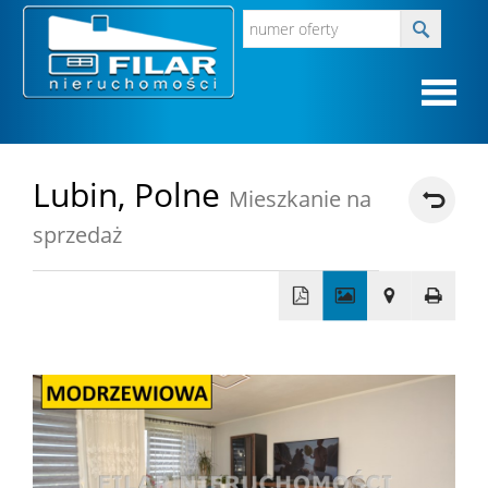
Strona
Lubin,
Polne
Mieszkanie na
sprzedaż
główna
O
firmie