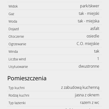
park/skwer
Widok
tak - miejski
Gaz
tak - miejska
Woda
asfalt
Dojazd
osiedle
Otoczenie
C.O. miejskie
Ogrzewanie
tak
Winda
1
Liczba wind
dwustronne
Usytuowanie
Pomieszczenia
z zabudową kuchenną
Typ kuchni
jasna z oknem
Rodzaj kuchni
razem z wc
Typ łazienki