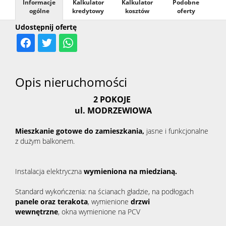
Informacje
Kalkulator
Kalkulator
Podobne
ogólne
kredytowy
kosztów
oferty
Udostępnij ofertę
Opis nieruchomości
2 POKOJE
ul. MODRZEWIOWA
Mieszkanie
gotowe do zamieszkania,
jasne i funkcjonalne
z dużym balkonem.
Instalacja elektryczna
wymieniona na miedzianą.
Standard wykończenia: na ścianach gładzie, na podłogach
panele
oraz terakot
a
, wymienione
drzwi
wewnętrzne
,
okna wymienione na PCV