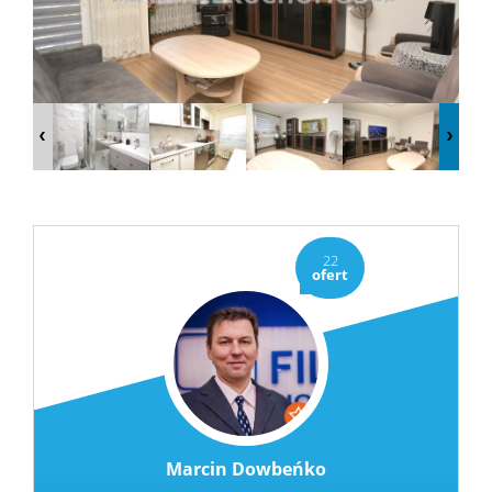
Kredyty
Usługi
Oferty
Kontak
22
ofert
Notatni
RODO
Marcin Dowbeńko