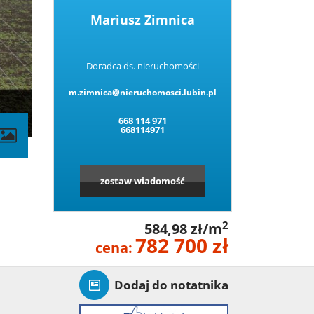
Mariusz Zimnica
Doradca ds. nieruchomości
m.zimnica@nieruchomosci.lubin.pl
668 114 971
668114971
zostaw wiadomość
2
584,98 zł/m
782 700 zł
cena:
Dodaj do notatnika