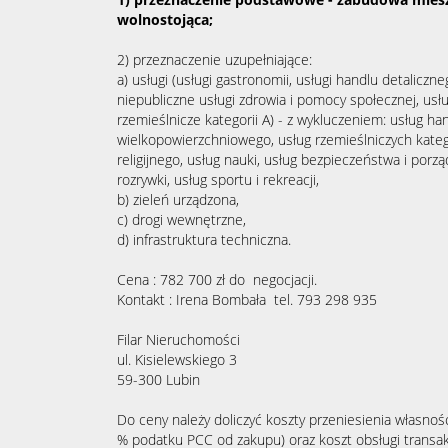
wolnostojąca;
2) przeznaczenie uzupełniające:
a) usługi (usługi gastronomii, usługi handlu detaliczne
niepubliczne usługi zdrowia i pomocy społecznej, usług
rzemieślnicze kategorii A) - z wykluczeniem: usług h
wielkopowierzchniowego, usług rzemieślniczych kategor
religijnego, usług nauki, usług bezpieczeństwa i porzą
rozrywki, usług sportu i rekreacji,
b) zieleń urządzona,
c) drogi wewnętrzne,
d) infrastruktura techniczna.
Cena : 782 700 zł do negocjacji.
Kontakt : Irena Bombała tel. 793 298 935
Filar Nieruchomości
ul. Kisielewskiego 3
59-300 Lubin
Do ceny należy doliczyć koszty przeniesienia własnośc
% podatku PCC od zakupu) oraz koszt obsługi transak