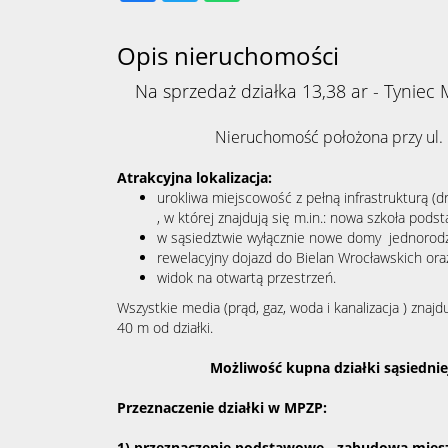
Opis nieruchomości
Na sprzedaż działka 13,38 ar - Tyniec 
Nieruchomość położona przy ul. 
Atrakcyjna lokalizacja:
urokliwa miejscowość z pełną infrastrukturą (dr
, w której znajdują się m.in.: nowa szkoła podst
w sąsiedztwie wyłącznie nowe domy jednorodz
rewelacyjny dojazd do Bielan Wrocławskich ora
widok na otwartą przestrzeń.
Wszystkie media (prąd, gaz, woda i kanalizacja ) znajd
40 m od działki.
Możliwość kupna działki sąsiedniej
Przeznaczenie działki w MPZP:
1) przeznaczenie podstawowe - zabudowa mies