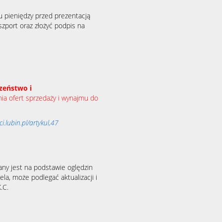
u pieniędzy przed prezentacją
zport oraz złożyć podpis na
zeństwo i
a ofert sprzedaży i wynajmu do
.lubin.pl/artykul,47
any jest na podstawie oględzin
la, może podlegać aktualizacji i
.C.