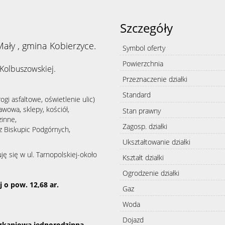
Szczegóły
Mały , gmina Kobierzyce.
Symbol oferty
Powierzchnia
Kolbuszowskiej.
Przeznaczenie działki
Standard
ogi asfaltowe, oświetlenie ulic)
awowa, sklepy, kościół,
Stan prawny
inne,
Zagosp. działki
z Biskupic Podgórnych,
Ukształtowanie działki
uję się w ul. Tarnopolskiej-około
Kształt działki
Ogrodzenie działki
 o pow. 12,68 ar.
Gaz
Woda
Dojazd
zkaniowa jednorodzinna