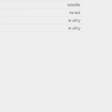
osiedle
na wsi
w ulicy
w ulicy