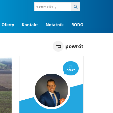
Oferty
Kontakt
Notatnik
RODO
powrót
75
ofert