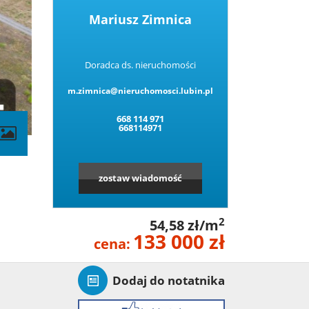
Mariusz Zimnica
Doradca ds. nieruchomości
m.zimnica@nieruchomosci.lubin.pl
668 114 971
668114971
zostaw wiadomość
2
54,58 zł/m
133 000 zł
cena:
Dodaj do notatnika