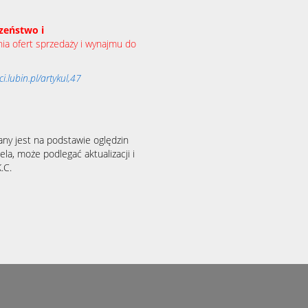
zeństwo i
a ofert sprzedaży i wynajmu do
.lubin.pl/artykul,47
any jest na podstawie oględzin
la, może podlegać aktualizacji i
.C.