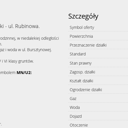
Szczegóły
ki - ul. Rubinowa.
Symbol oferty
Powierzchnia
dzinnej, w niedalekiej odległości
h.
Przeznaczenie działki
gaz i woda w ul. Bursztynowej.
Standard
i VI klasy gruntów.
Stan prawny
Zagosp. działki
 symbolem
MN/U2:
Kształt działki
Ogrodzenie działki
Gaz
Woda
Dojazd
.
Otoczenie