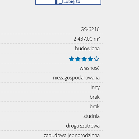
GS-6216
2 437,00 m²
budowlana
własność
niezagospodarowana
inny
brak
brak
studnia
droga szutrowa
zabudowa jednorodzinna