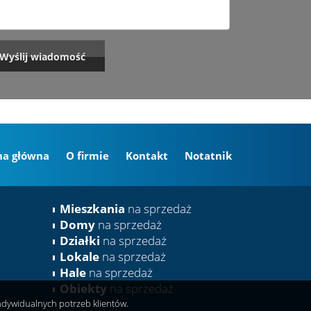
na główna
O firmie
Kontakt
Notatnik
Mieszkania
na sprzedaż
Domy
na sprzedaż
Działki
na sprzedaż
Lokale
na sprzedaż
Hale
na sprzedaż
Obiekty
na sprzedaż
indywidualnych potrzeb klientów.