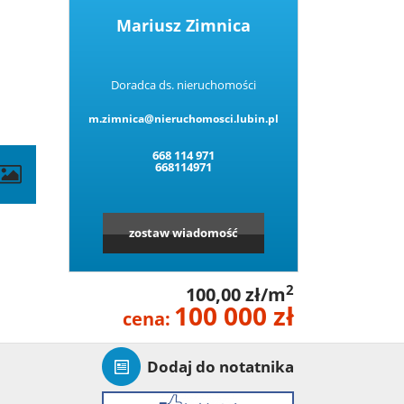
Mariusz Zimnica
Doradca ds. nieruchomości
m.zimnica@nieruchomosci.lubin.pl
668 114 971
668114971
zostaw wiadomość
2
100,00 zł/m
100 000 zł
cena:
Dodaj do notatnika