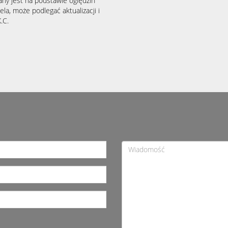
any jest na podstawie oględzin
la, może podlegać aktualizacji i
.C.