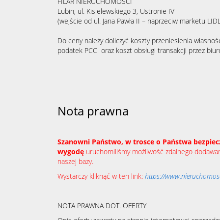
FILAR NIERUCHOMOŚCI
Lubin, ul. Kisielewskiego 3, Ustronie IV
(wejście od ul. Jana Pawła II – naprzeciw marketu LIDL
Do ceny należy doliczyć koszty przeniesienia własności
podatek PCC oraz koszt obsługi transakcji przez biu
Nota prawna
Szanowni Państwo, w trosce o Państwa bezpiec
wygodę
uruchomiliśmy możliwość zdalnego dodawani
naszej bazy.
Wystarczy kliknąć w ten link:
https://www.nieruchomosci
NOTA PRAWNA DOT. OFERTY