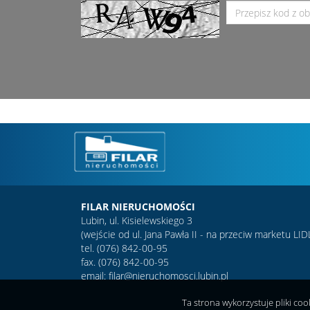
FILAR NIERUCHOMOŚCI
Lubin, ul. Kisielewskiego 3
(wejście od ul. Jana Pawła II - na przeciw marketu LID
tel. (076) 842-00-95
fax. (076) 842-00-95
email: filar@nieruchomosci.lubin.pl
Ta strona wykorzystuje pliki co