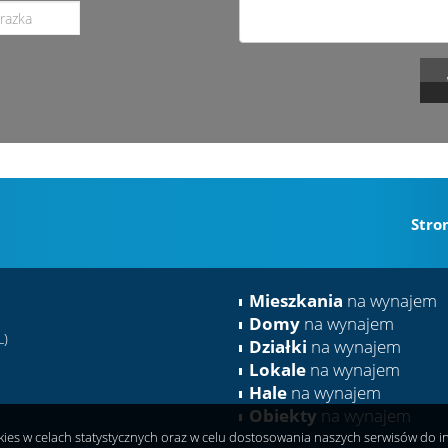
Stro
Mieszkania
na wynajem
Domy
na wynajem
L)
Działki
na wynajem
Lokale
na wynajem
Hale
na wynajem
Obiekty
na wynajem
okies w celach statystycznych oraz w celu dostosowania naszych serwisów do 