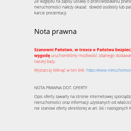
Ze względu na zapisy ustawy o przeciwdziałaniu prani
nieruchomości należy okazać dowód osobisty lub pas
karcie prezentacji.​​​​​​
Nota prawna
Szanowni Państwo, w trosce o Państwa bezpiec
wygodę
uruchomiliśmy możliwość zdalnego dodawani
naszej bazy.
Wystarczy kliknąć w ten link:
https://www.nieruchomosci
NOTA PRAWNA DOT. OFERTY
Opis oferty zawarty na stronie internetowej sporządz
nieruchomości oraz informacji uzyskanych od właścicie
nie stanowi oferty określonej w art. 66 i następnych K