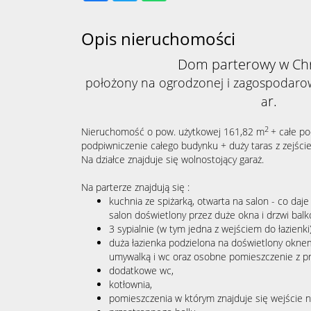
Opis nieruchomości
Dom parterowy w Chr
położony na ogrodzonej i zagospodarow
r.
a
2
Nieruchomość o pow. użytkowej 161,82 m
+ całe po
podpiwniczenie całego budynku + duży taras z zejści
Na działce znajduje się wolnostojący garaż.
Na parterze znajdują się :
kuchnia ze spiżarką, otwarta na salon - co da
salon doświetlony przez duże okna i drzwi bal
3 sypialnie (w tym jedna z wejściem do łazienki
duża łazienka podzielona na doświetlony okne
umywalką i wc oraz osobne pomieszczenie z p
dodatkowe wc,
kotłownia,
pomieszczenia w którym znajduje się wejście 