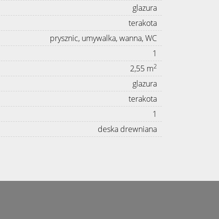
glazura
terakota
prysznic, umywalka, wanna, WC
1
2
2,55 m
glazura
terakota
1
deska drewniana