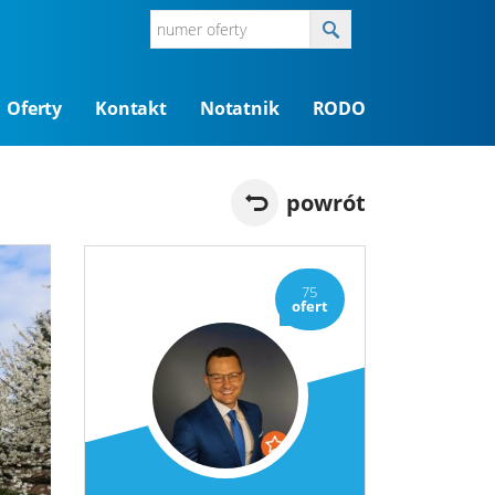
Oferty
Kontakt
Notatnik
RODO
powrót
75
ofert