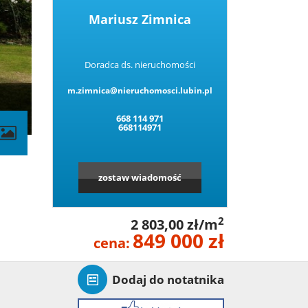
Mariusz Zimnica
Doradca ds. nieruchomości
m.zimnica@nieruchomosci.lubin.pl
668 114 971
668114971
zostaw wiadomość
2
2 803,00 zł/m
849 000 zł
cena:
Dodaj do notatnika