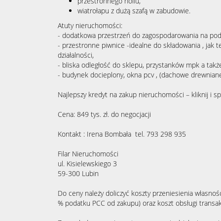
przestronnego hollu,
wiatrołapu z dużą szafą w zabudowie.
Atuty nieruchomości:
- dodatkowa przestrzeń do zagospodarowania na pod
- przestronne piwnice -idealne do składowania , jak t
działalności,
- bliska odległość do sklepu, przystanków mpk a takż
- budynek docieplony, okna pcv , (dachowe drewniane)
Najlepszy kredyt na zakup nieruchomości – kliknij i s
Cena: 849 tys. zł. do negocjacji
Kontakt : Irena Bombała tel. 793 298 935
Filar Nieruchomości
ul. Kisielewskiego 3
59-300 Lubin
Do ceny należy doliczyć koszty przeniesienia własnośc
% podatku PCC od zakupu) oraz koszt obsługi transak