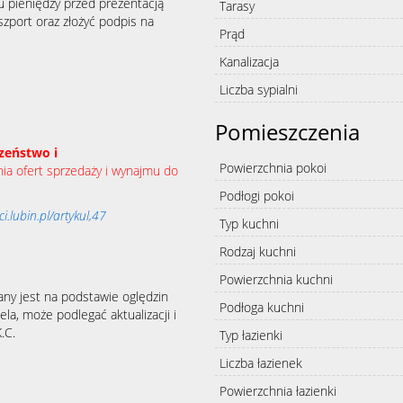
u pieniędzy przed prezentacją
Tarasy
zport oraz złożyć podpis na
Prąd
Kanalizacja
Liczba sypialni
Pomieszczenia
zeństwo i
Powierzchnia pokoi
a ofert sprzedaży i wynajmu do
Podłogi pokoi
.lubin.pl/artykul,47
Typ kuchni
Rodzaj kuchni
Powierzchnia kuchni
any jest na podstawie oględzin
Podłoga kuchni
la, może podlegać aktualizacji i
.C.
Typ łazienki
Liczba łazienek
Powierzchnia łazienki