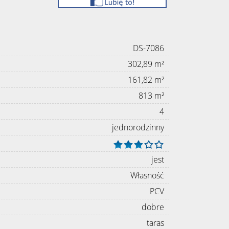
DS-7086
302,89 m²
161,82 m²
813 m²
4
jednorodzinny
jest
Własność
PCV
dobre
taras