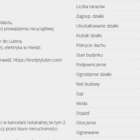
Liczba tarasów
Zagosp. działki
daszu,
Ukształtowanie działki
eż prowadzenia nieuciążliwej
Kształt działki
e do Lubina,
Pokrycie dachu
, elektryka w miedzi.
Stan budynku
prawdź.
https://kredytylubin.com/
Podpiwniczenie
Ogrodzenie działki
Rok budowy
Gaz
Woda
Dojazd
i w kancelarii notarialnej (w tym 2
Otoczenie
cji przez biuro nieruchomości.
Ogrzewanie