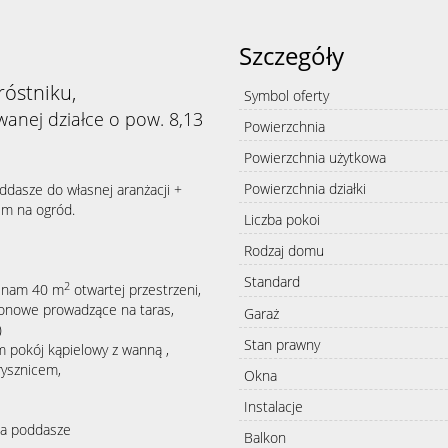
Szczegóły
óstniku,
Symbol oferty
anej działce o pow. 8,13
Powierzchnia
Powierzchnia użytkowa
Powierzchnia działki
ddasze do własnej aranżacji +
em na ogród.
Liczba pokoi
Rodzaj domu
Standard
2
je nam 40 m
otwartej przestrzeni,
konowe prowadzące na taras,
Garaż
)
Stan prawny
m pokój kąpielowy z wanną ,
rysznicem,
Okna
Instalacje
na poddasze
Balkon