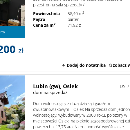
przestronna sala sprzedaży / ...
2
Powierzchnia
58,40 m
Piętro
parter
2
Cena za m
71,92 zł
rta
200
zł
Dodaj do notatnika
zobacz w
Lubin (gw),
Osiek
DS-7
dom na sprzedaż
Dom wolnostojący z dużą działką i garażem
dwustanowiskowym – Osiek Na sprzedaż dom jednor
wolnostojący, wybudowany w 2008 roku, położony w
miejscowości Osiek, na pięknie zagospodarowanej dzi
powierzchni 13,75 ara. Nieruchomość wyróżnia się