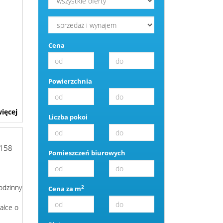
Cena
Powierzchnia
ięcej
Liczba pokoi
158
Pomieszczeń biurowych
odzinny
2
Cena za m
ałce o