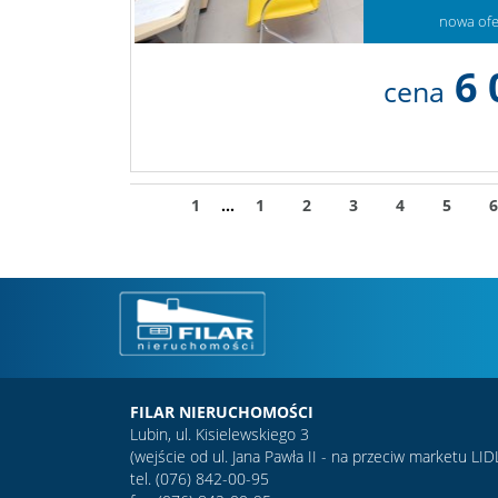
nowa ofe
6 
cena
1
...
1
2
3
4
5
6
FILAR NIERUCHOMOŚCI
Lubin, ul. Kisielewskiego 3
(wejście od ul. Jana Pawła II - na przeciw marketu LID
tel. (076) 842-00-95