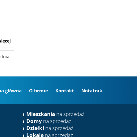
ięcej
ednia
na główna
O firmie
Kontakt
Notatnik
Mieszkania
na sprzedaż
Domy
na sprzedaż
Działki
na sprzedaż
Lokale
na sprzedaż