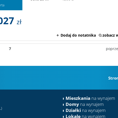
rta
027
zł
Dodaj do notatnika
zobacz w
7
poprz
Stro
Mieszkania
na wynajem
Domy
na wynajem
L)
Działki
na wynajem
Lokale
na wynajem