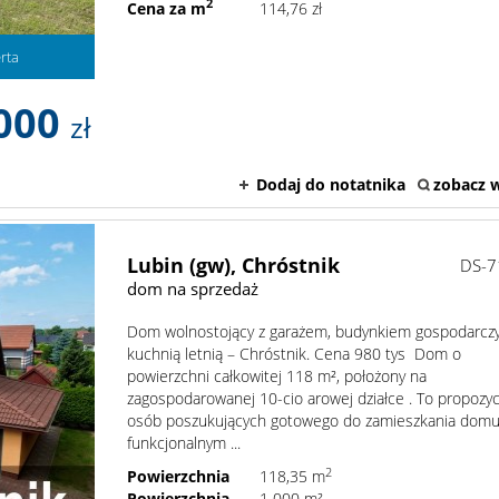
2
Cena za m
114,76 zł
rta
000
zł
Dodaj do notatnika
zobacz w
Lubin (gw),
Chróstnik
DS-7
dom na sprzedaż
Dom wolnostojący z garażem, budynkiem gospodarcz
kuchnią letnią – Chróstnik. Cena 980 tys Dom o
powierzchni całkowitej 118 m², położony na
zagospodarowanej 10-cio arowej działce . To propozyc
osób poszukujących gotowego do zamieszkania domu
funkcjonalnym ...
2
Powierzchnia
118,35 m
Powierzchnia
1 000 m²