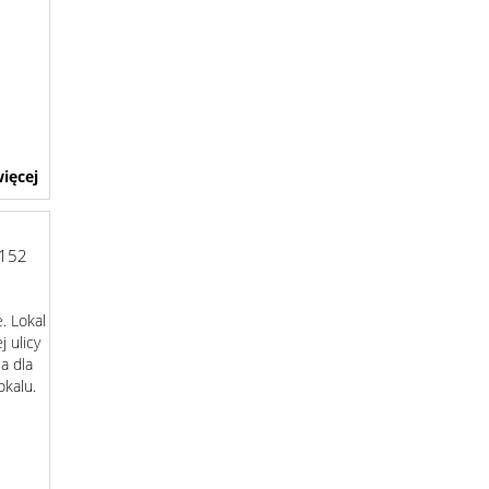
ięcej
152
e. Lokal
j ulicy
a dla
okalu.