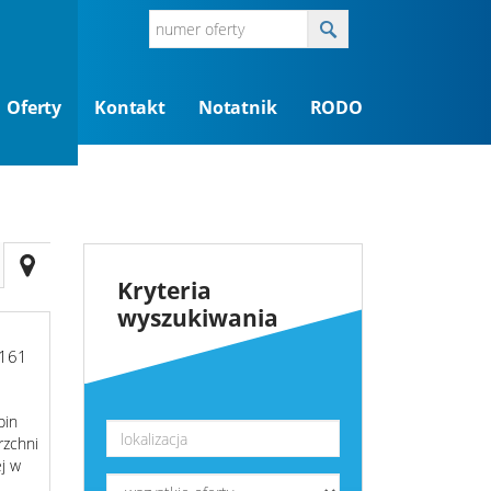
Oferty
Kontakt
Notatnik
RODO
Kryteria
wyszukiwania
161
bin
rzchni
ej w