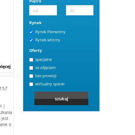
Piętro
Rynek
Rynek Pierwotny
Rynek wtórny
Oferty
specjalne
ięcej
ze zdjęciem
bez prowizji
wirtualny spacer
157
² |
szkania
 jest
anie o