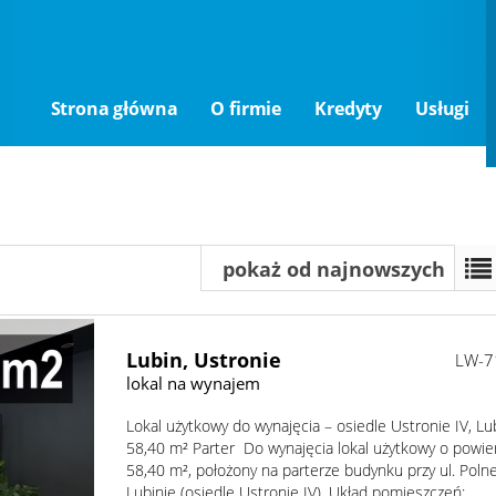
Strona główna
O firmie
Kredyty
Usługi
pokaż od najnowszych
Lubin,
Ustronie
LW-7
lokal na wynajem
Lokal użytkowy do wynajęcia – osiedle Ustronie IV, Lu
58,40 m² Parter Do wynajęcia lokal użytkowy o powie
58,40 m², położony na parterze budynku przy ul. Poln
Lubinie (osiedle Ustronie IV). Układ pomieszczeń: