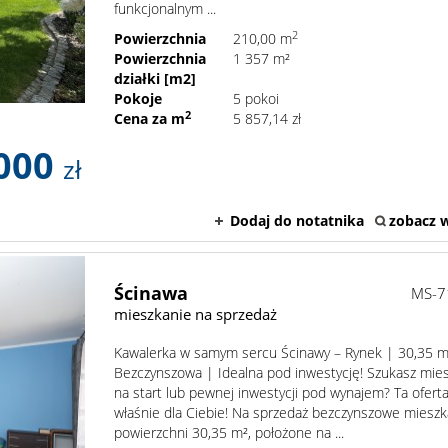
funkcjonalnym ...
2
Powierzchnia
210,00 m
Powierzchnia
1 357 m²
działki [m2]
Pokoje
5 pokoi
2
Cena za m
5 857,14 zł
 000
zł
Dodaj do notatnika
zobacz w
Ścinawa
MS-7
mieszkanie na sprzedaż
Kawalerka w samym sercu Ścinawy – Rynek | 30,35 m
Bezczynszowa | Idealna pod inwestycję! Szukasz mie
na start lub pewnej inwestycji pod wynajem? Ta oferta
właśnie dla Ciebie! Na sprzedaż bezczynszowe mieszk
powierzchni 30,35 m², położone na ...