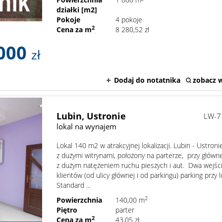
działki [m2]
Pokoje
4 pokoje
2
Cena za m
8 280,52 zł
000
zł
Dodaj do notatnika
zobacz w
Lubin,
Ustronie
LW-7
lokal na wynajem
Lokal 140 m2 w atrakcyjnej lokalizacji. Lubin - Ustroni
z dużymi witrynami, położony na parterze, przy główne
z dużym natężeniem ruchu pieszych i aut. Dwa wejści
klientów (od ulicy głównej i od parkingu) parking przy l
Standard ...
2
Powierzchnia
140,00 m
Piętro
parter
2
Cena za m
43,05 zł