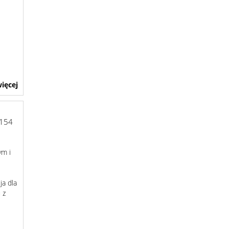
ięcej
154
ym i
ja dla
 z