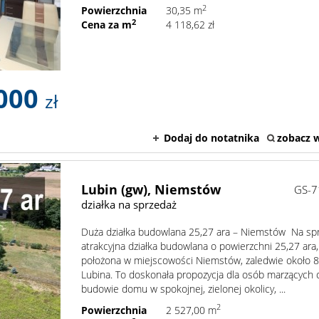
2
Powierzchnia
30,35 m
2
Cena za m
4 118,62 zł
000
zł
Dodaj do notatnika
zobacz w
Lubin (gw),
Niemstów
GS-7
działka na sprzedaż
Duża działka budowlana 25,27 ara – Niemstów Na sp
atrakcyjna działka budowlana o powierzchni 25,27 ara,
położona w miejscowości Niemstów, zaledwie około 
Lubina. To doskonała propozycja dla osób marzących 
budowie domu w spokojnej, zielonej okolicy, ...
2
Powierzchnia
2 527,00 m