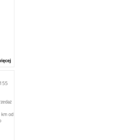
ięcej
155
rzedaż
8 km od
o