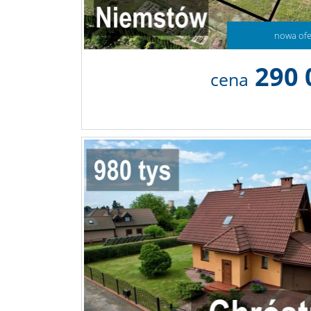
nowa ofe
290 
cena